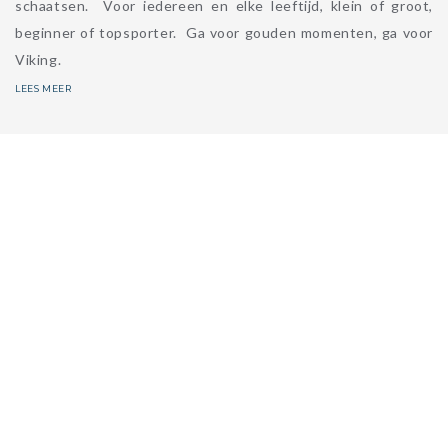
schaatsen. Voor iedereen en elke leeftijd, klein of groot,
beginner of topsporter. Ga voor gouden momenten, ga voor
Viking.
LEES MEER
CONTACT
Palmpolstraat 100, 1327 CJ Almere
VOLG ONS
CONTACT