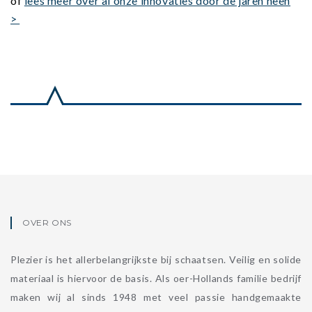
of
lees meer over al onze innovaties door de jaren heen
>
OVER ONS
Plezier is het allerbelangrijkste bij schaatsen. Veilig en solide
materiaal is hiervoor de basis. Als oer-Hollands familie bedrijf
maken wij al sinds 1948 met veel passie handgemaakte