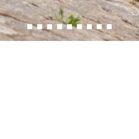
VIND EEN
WINKEL
bij u in de buurt