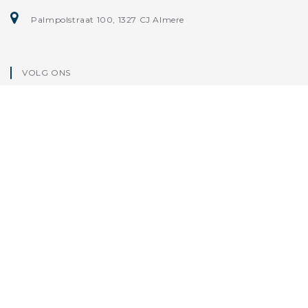
Palmpolstraat 100, 1327 CJ Almere
VOLG ONS
CONTACT
Home
Algemene Verkoop- en leveringsvoorwaarden
Aanvullende voorwaarden webverkoop
Privacy statement
Disclaimer