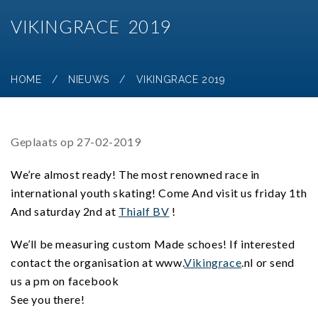
VIKINGRACE 2019
HOME
/
NIEUWS
/
VIKINGRACE 2019
Geplaats op 27-02-2019
We’re almost ready! The most renowned race in
international youth skating! Come And visit us friday 1th
And saturday 2nd at
Thialf BV
!
We’ll be measuring custom Made schoes! If interested
contact the organisation at www.
Vikingrace
.nl or send
us a pm on facebook
See you there!