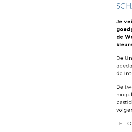
SCH
Je ve
goedg
de We
kleur
De Uni
goedg
de Int
De twe
mogeli
bestic
volgen
LET OP