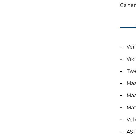
Ga te
-
Veil
-
Vik
-
Twe
-
Maat
-
Maat
-
Mate
-
Vol
-
AST