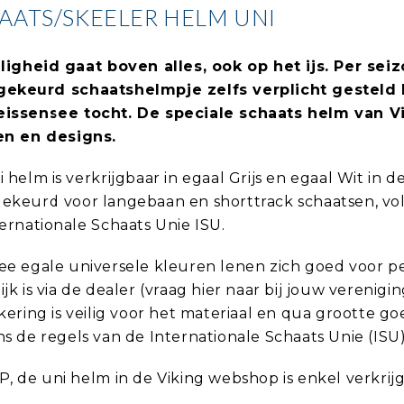
AATS/SKEELER HELM UNI
iligheid gaat boven alles, ook op het ijs.
Per seiz
ekeurd schaatshelmpje zelfs verplicht gesteld 
issensee tocht.
De speciale schaats helm van Vi
en en designs.
 helm is verkrijgbaar in egaal Grijs en egaal Wit in 
ekeurd voor langebaan en shorttrack schaatsen, v
ernationale Schaats Unie ISU.
e egale universele kleuren lenen zich goed voor pe
jk is via de dealer (vraag hier naar bij jouw verenig
kering is veilig voor het materiaal en qua grootte g
s de regels van de Internationale Schaats Unie (ISU)
, de uni helm in de Viking webshop is enkel verkrijg