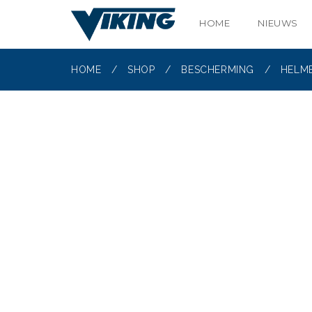
HOME
NIEUWS
HOME
/
SHOP
/
BESCHERMING
/
HELM