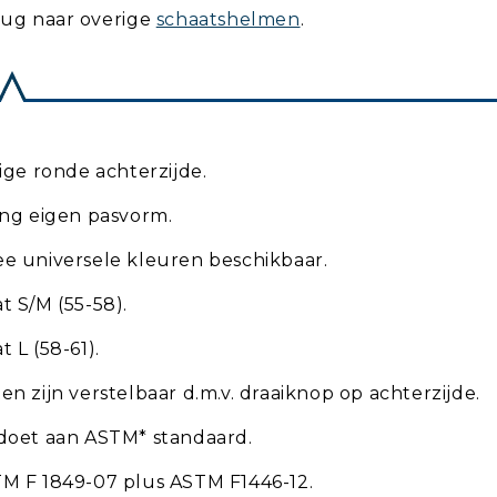
rug naar overige
schaatshelmen
.
ige ronde achterzijde.
ing eigen pasvorm.
e universele kleuren beschikbaar.
 S/M (55-58).
 L (58-61).
n zijn verstelbaar d.m.v. draaiknop op achterzijde.
doet aan ASTM* standaard.
M F 1849-07 plus ASTM F1446-12.