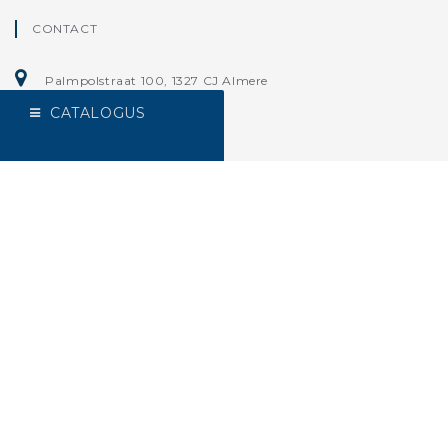
CONTACT
Palmpolstraat 100, 1327 CJ Almere
CATALOGUS
VOLG ONS
CONTACT
Home
Algemene Verkoop- en leveringsvoorwaarden
Aanvullende voorwaarden webverkoop
Privacy statement