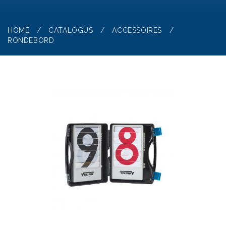
HOME
/
CATALOGUS
/
ACCESSOIRES
/
RONDEBORD