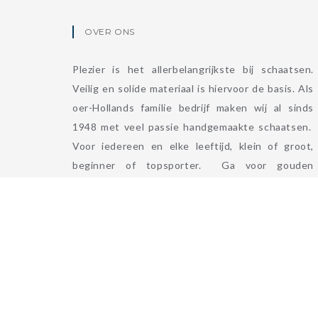
OVER ONS
Plezier is het allerbelangrijkste bij schaatsen.
Veilig en solide materiaal is hiervoor de basis. Als
oer-Hollands familie bedrijf maken wij al sinds
1948 met veel passie handgemaakte schaatsen.
Voor iedereen en elke leeftijd, klein of groot,
beginner of topsporter. Ga voor gouden
momenten, ga voor Viking.
LEES MEER
Copyright 2026 Viking