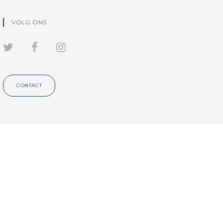
VOLG ONS
CONTACT
ende voorwaarden webverkoop
Privacy statement