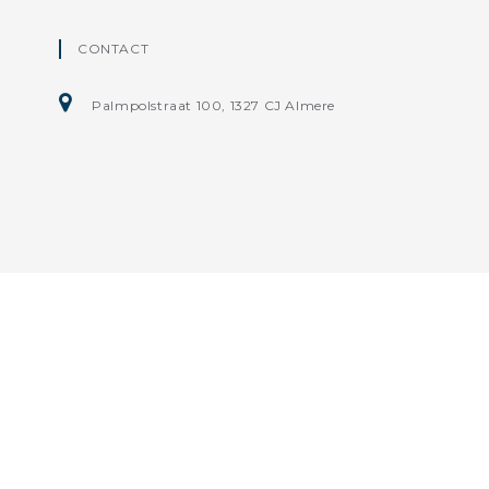
CONTACT
Palmpolstraat 100, 1327 CJ Almere
Home
Algemene Verkoop- en leveringsvoorwaarden
Aanvull
Disclaimer