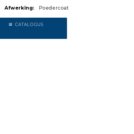
Afwerking:
Poedercoat
Kleur:
Zwart
CATALOGUS
Maten:
28 t/m 48
OVER ONS
Plezier is het allerbelangrijkste bij schaatsen. Veilig en solide
materiaal is hiervoor de basis. Als oer-Hollands familie bedrijf
maken wij al sinds 1948 met veel passie handgemaakte
schaatsen. Voor iedereen en elke leeftijd, klein of groot,
beginner of topsporter. Ga voor gouden momenten, ga voor
Viking.
LEES MEER