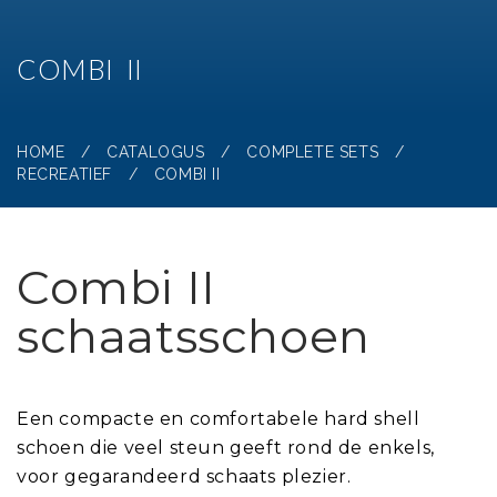
COMBI II
HOME
/
CATALOGUS
/
COMPLETE SETS
/
RECREATIEF
/
COMBI II
Combi II
schaatsschoen
Een compacte en comfortabele hard shell
schoen die veel steun geeft rond de enkels,
voor gegarandeerd schaats plezier.