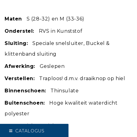
Maten
S (28-32) en M (33-36)
Onderstel:
RVS in Kunststof
Sluiting:
Speciale snelsluiter, Buckel &
klittenband sluiting
Afwerking:
Geslepen
Verstellen:
Traploos! d.m.v. draaiknop op hiel
Binnenschoen:
Thinsulate
Buitenschoen:
Hoge kwaliteit waterdicht
polyester
Extra:
Lichtgewicht
CATALOGUS