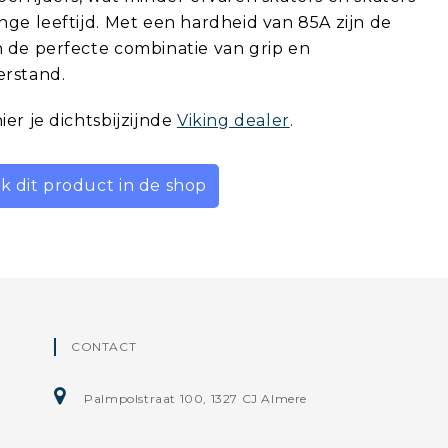
nge leeftijd. Met een hardheid van 85A zijn de
 de perfecte combinatie van grip en
erstand.
ier je dichtsbijzijnde
Viking dealer
.
jk dit product in de shop
CONTACT
Palmpolstraat 100, 1327 CJ Almere