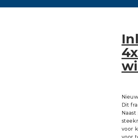
In
4x
wi
Nieuw
Dit f
Naast 
steekm
voor k
voor t