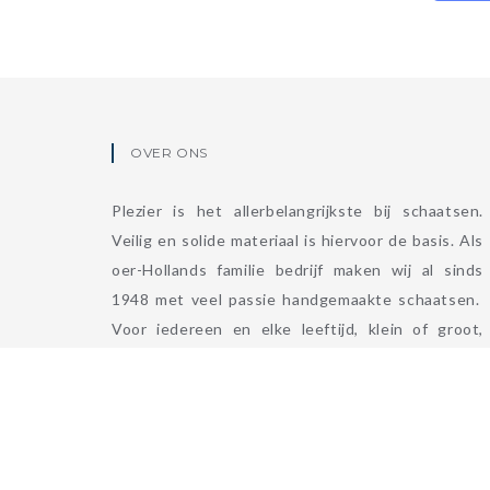
OVER ONS
Plezier is het allerbelangrijkste bij schaatsen.
Veilig en solide materiaal is hiervoor de basis. Als
oer-Hollands familie bedrijf maken wij al sinds
1948 met veel passie handgemaakte schaatsen.
Voor iedereen en elke leeftijd, klein of groot,
beginner of topsporter. Ga voor gouden
momenten, ga voor Viking.
LEES MEER