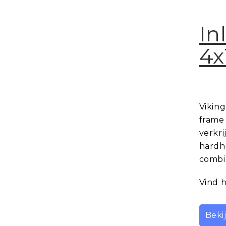
In
4x
Viking
frame
verkri
hardh
combin
Vind h
Beki