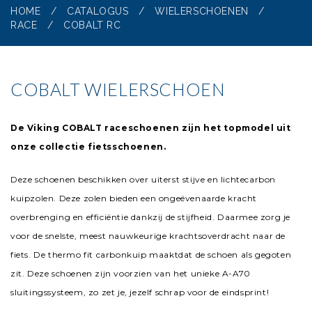
HOME
/
CATALOGUS
/
WIELERSCHOENEN
/
RACE
/
COBALT RC
COBALT WIELERSCHOEN
De Viking COBALT raceschoenen zijn het topmodel uit
onze collectie
fi
etsschoenen.
Deze schoenen beschikken over uiterst stijve en lichtecarbon
kuipzolen. Deze zolen bieden een ongeëvenaarde kracht
overbrenging en e
ffi
ciëntie dankzij de stijfheid. Daarmee zorg je
voor de snelste, meest nauwkeurige krachtsoverdracht naar de
fi
ets. De thermo
fi
t carbonkuip maaktdat de schoen als gegoten
zit. Deze schoenen zijn voorzien van het unieke A-A70
sluitingssysteem, zo zet je, jezelf schrap voor de eindsprint!